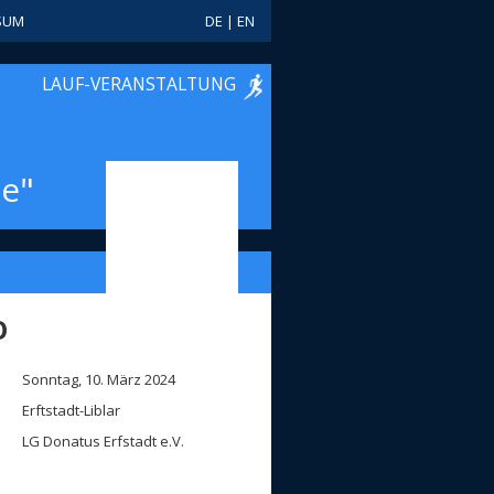
SUM
DE
|
EN
LAUF-VERANSTALTUNG
e"
O
Sonntag, 10. März 2024
Erftstadt-Liblar
LG Donatus Erfstadt e.V.