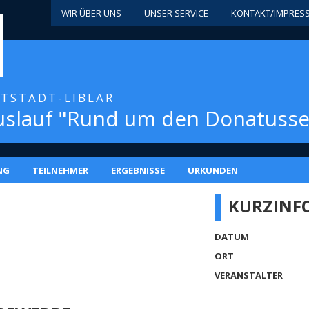
WIR ÜBER UNS
UNSER SERVICE
KONTAKT/IMPRES
FTSTADT-LIBLAR
uslauf "Rund um den Donatusse
NG
TEILNEHMER
ERGEBNISSE
URKUNDEN
KURZINF
DATUM
ORT
VERANSTALTER