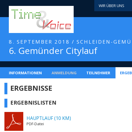
WIR ÜBER UNS
8. SEPTEMBER 2018 / SCHLEIDEN-GEM
6. Gemünder Citylauf
INFORMATIONEN
ANMELDUNG
TEILNEHMER
ERGEB
ERGEBNISSE
ERGEBNISLISTEN
HAUPTLAUF (10 KM)
PDF-Datei