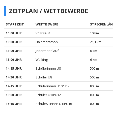
ZEITPLAN / WETTBEWERBE
STARTZEIT
WETTBEWERB
STRECKENLÄN
10:00 UHR
Volkslauf
10 km
10:00 UHR
Halbmarathon
21,1 km
13:00 UHR
Jedermannlauf
6 km
13:00 UHR
Walking
6 km
14:15 UHR
Schülerinnen U8
500 m
14:30 UHR
Schüler U8
500 m
14:45 UHR
Schülerinnen U10/U12
800 m
15:00 UHR
Schüler U10/U12
800 m
15:15 UHR
Schüler/-innen U14/U16
800 m