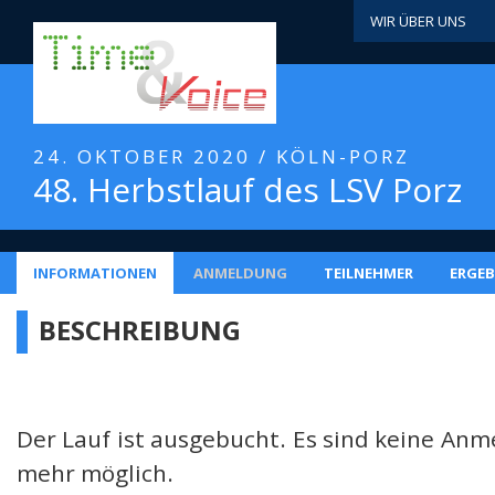
WIR ÜBER UNS
24. OKTOBER 2020 / KÖLN-PORZ
48. Herbstlauf des LSV Porz
INFORMATIONEN
ANMELDUNG
TEILNEHMER
ERGEB
BESCHREIBUNG
Der Lauf ist ausgebucht. Es sind keine An
mehr möglich.