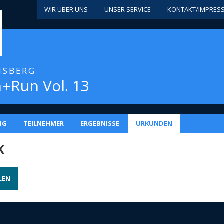
WIR ÜBER UNS
UNSER SERVICE
KONTAKT/IMPRES
INSBERG
+Run Vol. 13
NG
TEILNEHMER
ERGEBNISSE
URKUNDEN
K
LEN