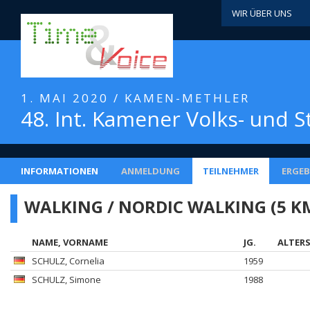
WIR ÜBER UNS
1. MAI 2020 / KAMEN-METHLER
48. Int. Kamener Volks- und S
INFORMATIONEN
ANMELDUNG
TEILNEHMER
ERGEB
WALKING / NORDIC WALKING (5 K
NAME, VORNAME
JG.
ALTER
SCHULZ
, Cornelia
1959
SCHULZ
, Simone
1988