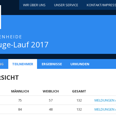
WIR ÜBER UNS
UNSER SERVICE
KONTAKT/IMPRES
IENHEIDE
ge-Lauf 2017
NG
TEILNEHMER
ERGEBNISSE
URKUNDEN
SICHT
MÄNNLICH
WEIBLICH
GESAMT
75
57
132
MELDUNGEN 
84
48
132
MELDUNGEN 