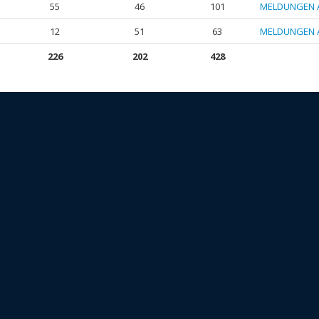
55
46
101
MELDUNGEN 
12
51
63
MELDUNGEN 
226
202
428