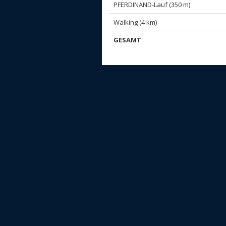
PFERDINAND-Lauf (350 m)
Walking (4 km)
GESAMT