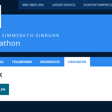
WIR ÜBER UNS
UNSER SERVICE
KONTAKT/IMPRES
/ SIMMERATH-EINRUHR
rathon
NG
TEILNEHMER
ERGEBNISSE
URKUNDEN
K
LEN