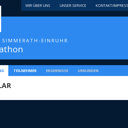
WIR ÜBER UNS
UNSER SERVICE
KONTAKT/IMPRES
/ SIMMERATH-EINRUHR
rathon
NG
TEILNEHMER
ERGEBNISSE
URKUNDEN
LAR