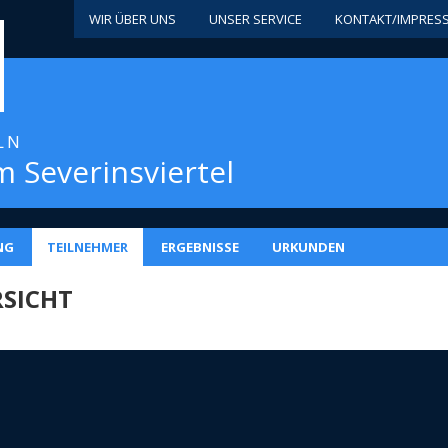
WIR ÜBER UNS
UNSER SERVICE
KONTAKT/IMPRES
ÖLN
m Severinsviertel
NG
TEILNEHMER
ERGEBNISSE
URKUNDEN
SICHT