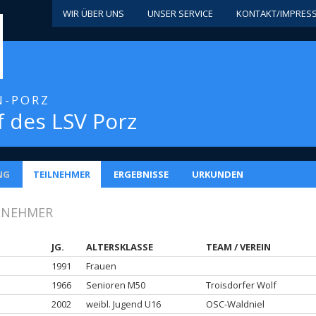
WIR ÜBER UNS
UNSER SERVICE
KONTAKT/IMPRES
LN-PORZ
 des LSV Porz
NG
TEILNEHMER
ERGEBNISSE
URKUNDEN
ILNEHMER
JG.
ALTERSKLASSE
TEAM / VEREIN
1991
Frauen
1966
Senioren M50
Troisdorfer Wolf
2002
weibl. Jugend U16
OSC-Waldniel