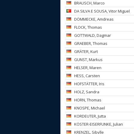
BRAUSCH
, Marco
DA SILVA E SOUSA
, Vitor Miguel
DÖMMECKE
, Amdreas
FLOCK
, Thomas
GOTTWALD
, Dagmar
GRAEBER
, Thomas
GRÄTER
, Kurt
GUNST
, Markus
HELSER
, Maren
HESS
, Carsten
HOFSTÄTTER
, Iris
HOLZ
, Sandra
HORN
, Thomas
KNOSPE
, Michael
KORDEUTER
, Jutta
KÖSTER-EISERFUNKE
, Julian
KRENZEL
, Sibylle