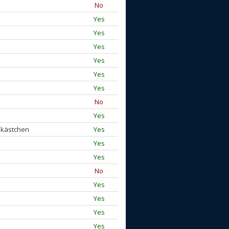
No
Yes
Yes
Yes
Yes
Yes
Yes
No
Yes
ekästchen
Yes
Yes
Yes
No
Yes
Yes
Yes
Yes