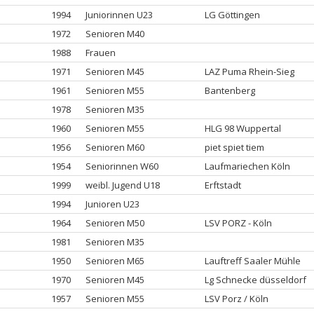
1994
Juniorinnen U23
LG Göttingen
1972
Senioren M40
1988
Frauen
1971
Senioren M45
LAZ Puma Rhein-Sieg
1961
Senioren M55
Bantenberg
1978
Senioren M35
1960
Senioren M55
HLG 98 Wuppertal
1956
Senioren M60
piet spiet tiem
1954
Seniorinnen W60
Laufmariechen Köln
1999
weibl. Jugend U18
Erftstadt
1994
Junioren U23
1964
Senioren M50
LSV PORZ - Köln
1981
Senioren M35
1950
Senioren M65
Lauftreff Saaler Mühle
1970
Senioren M45
Lg Schnecke düsseldorf
1957
Senioren M55
LSV Porz / Köln