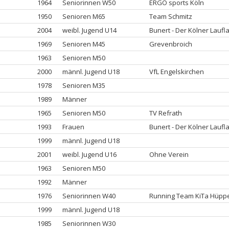
1964
Seniorinnen W50
ERGO sports Köln
1950
Senioren M65
Team Schmitz
2004
weibl. Jugend U14
Bunert - Der Kölner Lauf
1969
Senioren M45
Grevenbroich
1963
Senioren M50
2000
männl. Jugend U18
VfL Engelskirchen
1978
Senioren M35
1989
Männer
1965
Senioren M50
TV Refrath
1993
Frauen
Bunert - Der Kölner Lauf
1999
männl. Jugend U18
2001
weibl. Jugend U16
Ohne Verein
1963
Senioren M50
1992
Männer
1976
Seniorinnen W40
Running Team KiTa Hüpp
1999
männl. Jugend U18
1985
Seniorinnen W30