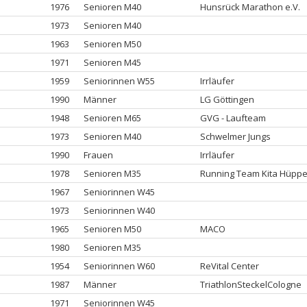
1976
Senioren M40
Hunsrück Marathon e.V.
1973
Senioren M40
1963
Senioren M50
1971
Senioren M45
1959
Seniorinnen W55
Irrläufer
1990
Männer
LG Göttingen
1948
Senioren M65
GVG - Laufteam
1973
Senioren M40
Schwelmer Jungs
1990
Frauen
Irrläufer
1978
Senioren M35
Running Team Kita Hüpp
1967
Seniorinnen W45
1973
Seniorinnen W40
1965
Senioren M50
MACO
1980
Senioren M35
1954
Seniorinnen W60
ReVital Center
1987
Männer
TriathlonSteckelCologne
1971
Seniorinnen W45