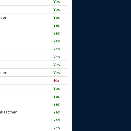
Yes
Yes
laden
Yes
Yes
Yes
Yes
Yes
Yes
Yes
laden
Yes
No
Yes
Yes
Yes
ekästchen
Yes
Yes
Yes