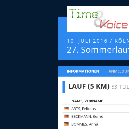
10. JULI 2016 / KÖ
27. Sommerlauf
INFORMATIONEN
ANMELDU
LAUF (5 KM)
53 TE
NAME, VORNAME
ABTS
, Felicitas
BECKMANN
, Bernd
BOMMES
, Anna