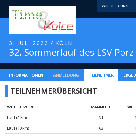
WIR ÜBER UNS
3. JULI 2022 / KÖLN
32. Sommerlauf des LSV Porz
INFORMATIONEN
ANMELDUNG
TEILNEHMER
ERGEB
TEILNEHMERÜBERSICHT
WETTBEWERB
MÄNNLICH
WEI
Lauf (5 km)
31
Lauf (10 km)
63