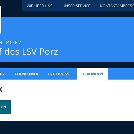
WIR ÜBER UNS
UNSER SERVICE
KONTAKT/IMPRES
LN-PORZ
 des LSV Porz
NG
TEILNEHMER
ERGEBNISSE
URKUNDEN
K
LEN