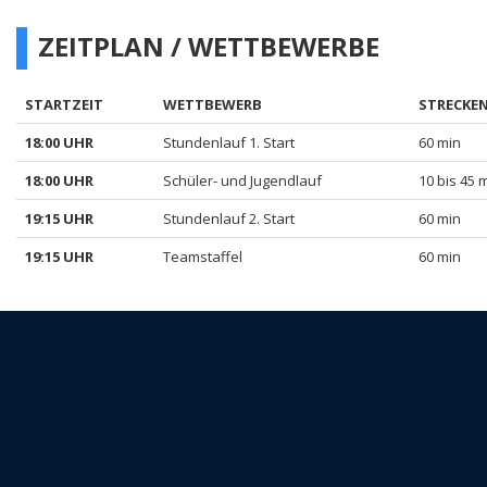
ZEITPLAN / WETTBEWERBE
STARTZEIT
WETTBEWERB
STRECKE
18:00 UHR
Stundenlauf 1. Start
60 min
18:00 UHR
Schüler- und Jugendlauf
10 bis 45 
19:15 UHR
Stundenlauf 2. Start
60 min
19:15 UHR
Teamstaffel
60 min