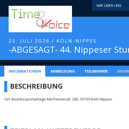
WIR ÜBER UNS
25. JULI 2026 / KÖLN-NIPPES
-ABGESAGT- 44. Nippeser Stu
INFORMATIONEN
ANMELDUNG
TEILNEHMER
ERGEB
BESCHREIBUNG
Ort: Bezirkssportanlage Merheimerstr. 265, 50739 Köln-Nippes