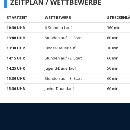
ZEITPLAN / WETTBEWERBE
STARTZEIT
WETTBEWERB
STRECKENL
10:30 UHR
6-Stunden-Lauf
360 min
13:00 UHR
Stundenlauf - 1. Start
60 min
13:30 UHR
Kinder-Dauerlauf
30 min
14:15 UHR
Stundenlauf - 2. Start
60 min
14:25 UHR
Jugend-Dauerlauf
50 min
15:30 UHR
Stundenlauf - 3. Start
60 min
15:30 UHR
Junior-Dauerlauf
60 min