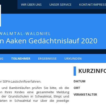
WIR ÜBER UNS
UNSER SERVICE
KONTAKT/IMPRES
CHWALMTAL-WALDNIEL
van Aaken Gedächtnislauf 2020
NG
TEILNEHMER
ERGEBNISSE
URKUNDEN
KURZINF
DATUM
er SEPA-Lastschriftverfahren.
 und Bambiniläufen prüfen Sie bitte, ob die
ORT
ten Ihres Kindes eine gesammelte Meldung
VERANSTALTER
r der Grundschulen in Schwalmtal, Elmpt und
ärten in Schwalmtal nur über die jeweilige