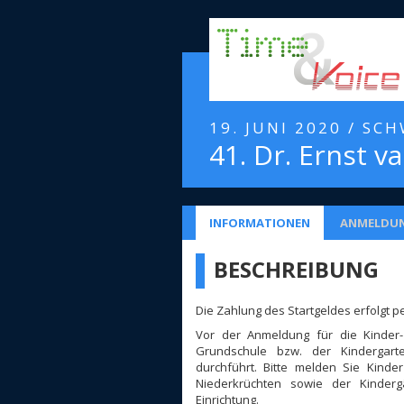
19. JUNI 2020 / S
41. Dr. Ernst 
INFORMATIONEN
ANMELDU
BESCHREIBUNG
Die Zahlung des Startgeldes erfolgt p
Vor der Anmeldung für die Kinder-
Grundschule bzw. der Kindergar
durchführt. Bitte melden Sie Kinde
Niederkrüchten sowie der Kinderg
Einrichtung.