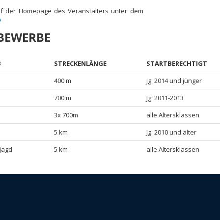
auf der Homepage des Veranstalters unter dem
e
TBEWERBE
B
STRECKENLÄNGE
STARTBERECHTIGT
400 m
Jg. 2014 und jünger
700 m
Jg. 2011-2013
3x 700m
alle Altersklassen
5 km
Jg. 2010 und älter
jagd
5 km
alle Altersklassen