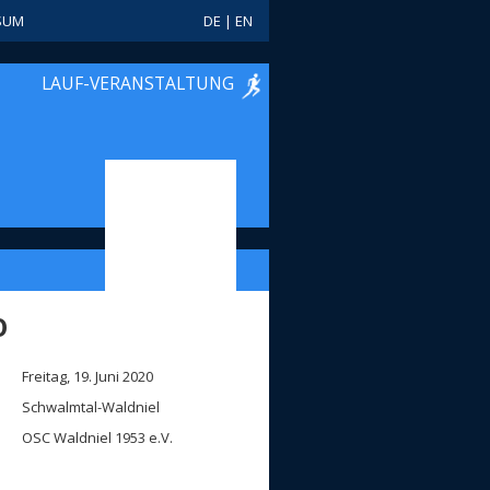
SUM
DE
|
EN
LAUF-VERANSTALTUNG
O
Freitag, 19. Juni 2020
Schwalmtal-Waldniel
OSC Waldniel 1953 e.V.