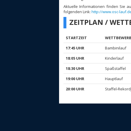
Aktuelle Informationen finden Sie 
folgenden Link:
http://www.osc-lauf.d
ZEITPLAN / WET
STARTZEIT
WETTBEWER
17:45 UHR
Bambinilauf
18:05 UHR
Kinderlauf
18:30 UHR
Spaßstaffel
19:00 UHR
Hauptlauf
20:00 UHR
Staffel-Rekord