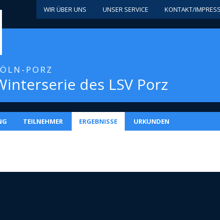
WIR ÜBER UNS
UNSER SERVICE
KONTAKT/IMPRES
KÖLN-PORZ
 Winterserie des LSV Porz
NG
TEILNEHMER
ERGEBNISSE
URKUNDEN