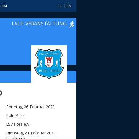
SUM
DE
|
EN
LAUF-VERANSTALTUNG
O
Sonntag, 26. Februar 2023
Köln-Porz
LSV Porz e.V.
Dienstag, 21. Februar 2023
Late Entry