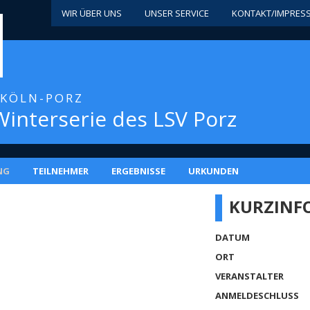
WIR ÜBER UNS
UNSER SERVICE
KONTAKT/IMPRES
/ KÖLN-PORZ
 Winterserie des LSV Porz
NG
TEILNEHMER
ERGEBNISSE
URKUNDEN
KURZINF
DATUM
ORT
VERANSTALTER
ANMELDESCHLUSS