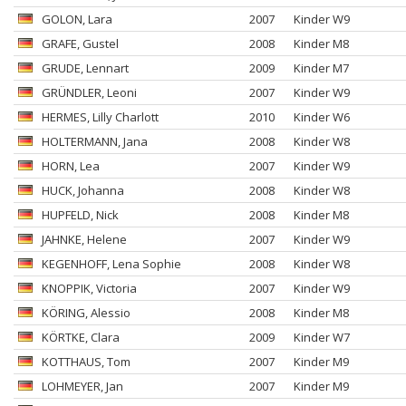
GOLON
, Lara
2007
Kinder W9
GRAFE
, Gustel
2008
Kinder M8
GRUDE
, Lennart
2009
Kinder M7
GRÜNDLER
, Leoni
2007
Kinder W9
HERMES
, Lilly Charlott
2010
Kinder W6
HOLTERMANN
, Jana
2008
Kinder W8
HORN
, Lea
2007
Kinder W9
HUCK
, Johanna
2008
Kinder W8
HUPFELD
, Nick
2008
Kinder M8
JAHNKE
, Helene
2007
Kinder W9
KEGENHOFF
, Lena Sophie
2008
Kinder W8
KNOPPIK
, Victoria
2007
Kinder W9
KÖRING
, Alessio
2008
Kinder M8
KÖRTKE
, Clara
2009
Kinder W7
KOTTHAUS
, Tom
2007
Kinder M9
LOHMEYER
, Jan
2007
Kinder M9