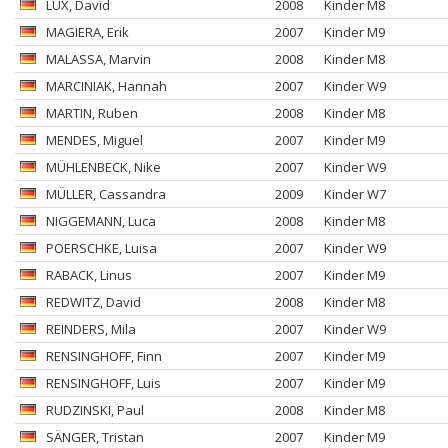
LUX
, David
2008
Kinder M8
MAGIERA
, Erik
2007
Kinder M9
MALASSA
, Marvin
2008
Kinder M8
MARCINIAK
, Hannah
2007
Kinder W9
MARTIN
, Ruben
2008
Kinder M8
MENDES
, Miguel
2007
Kinder M9
MÜHLENBECK
, Nike
2007
Kinder W9
MÜLLER
, Cassandra
2009
Kinder W7
NIGGEMANN
, Luca
2008
Kinder M8
POERSCHKE
, Luisa
2007
Kinder W9
RABACK
, Linus
2007
Kinder M9
REDWITZ
, David
2008
Kinder M8
REINDERS
, Mila
2007
Kinder W9
RENSINGHOFF
, Finn
2007
Kinder M9
RENSINGHOFF
, Luis
2007
Kinder M9
RUDZINSKI
, Paul
2008
Kinder M8
SÄNGER
, Tristan
2007
Kinder M9