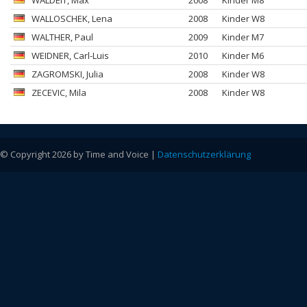
WALDEIT
, Max
2008
Kinder M8
WALLOSCHEK
, Lena
2008
Kinder W8
WALTHER
, Paul
2009
Kinder M7
WEIDNER
, Carl-Luis
2010
Kinder M6
ZAGROMSKI
, Julia
2008
Kinder W8
ZECEVIC
, Mila
2008
Kinder W8
© Copyright 2026 by Time and Voice |
Datenschutzerklärung