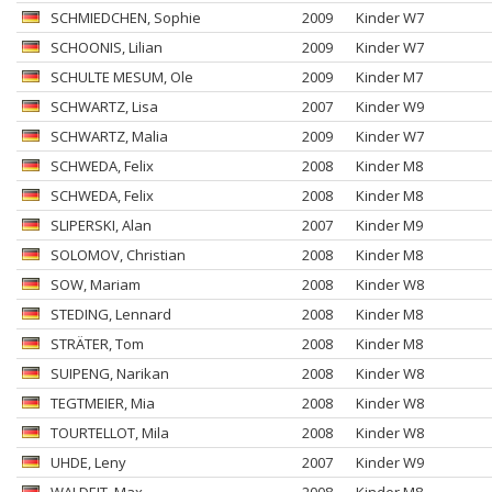
SCHMIEDCHEN
, Sophie
2009
Kinder W7
SCHOONIS
, Lilian
2009
Kinder W7
SCHULTE MESUM
, Ole
2009
Kinder M7
SCHWARTZ
, Lisa
2007
Kinder W9
SCHWARTZ
, Malia
2009
Kinder W7
SCHWEDA
, Felix
2008
Kinder M8
SCHWEDA
, Felix
2008
Kinder M8
SLIPERSKI
, Alan
2007
Kinder M9
SOLOMOV
, Christian
2008
Kinder M8
SOW
, Mariam
2008
Kinder W8
STEDING
, Lennard
2008
Kinder M8
STRÄTER
, Tom
2008
Kinder M8
SUIPENG
, Narikan
2008
Kinder W8
TEGTMEIER
, Mia
2008
Kinder W8
TOURTELLOT
, Mila
2008
Kinder W8
UHDE
, Leny
2007
Kinder W9