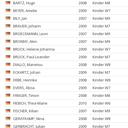
BARTZ
, Hugo
2008
Kinder M8
BEYER
, Amelie
2009
Kinder W7
BILY
, Jan
2007
Kinder M9
BRÄUER
, Johann
2009
Kinder M7
BROECKMANN
, Leon
2007
Kinder M9
BRONNY
, Alen
2007
Kinder M9
BRÜCK
, Helene Johanna
2009
Kinder W7
BRÜCK
, Paul Leander
2009
Kinder M7
DIALLO
, Marietou
2008
Kinder W8
ECKARTZ
, Johan
2009
Kinder M7
ERBE
, Henrike
2008
Kinder W8
EVERS
, Alicia
2009
Kinder W7
FÄNGER
, Timon
2008
Kinder M8
FIEBICH
, Thea-Marie
2010
Kinder W6
FISCHER
, Kilian
2007
Kinder M9
GERATKAMP
, Nina
2008
Kinder W8
GERBRACHT
, Julian
2009
Kinder M7