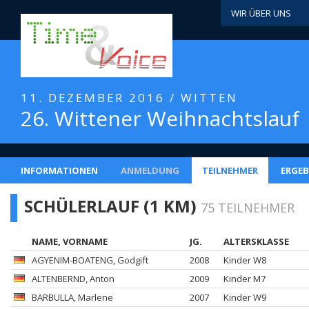
WIR ÜBER UNS
11. DEZEMBER 2016 / WITTEN
26. Wittener Weihnachtslauf
INFORMATIONEN
ANMELDUNG
TEILNEHMER
ERGEB
SCHÜLERLAUF (1 KM)
75 TEILNEHMER
NAME, VORNAME
JG.
ALTERSKLASSE
AGYENIM-BOATENG
, Godgift
2008
Kinder W8
ALTENBERND
, Anton
2009
Kinder M7
BARBULLA
, Marlene
2007
Kinder W9