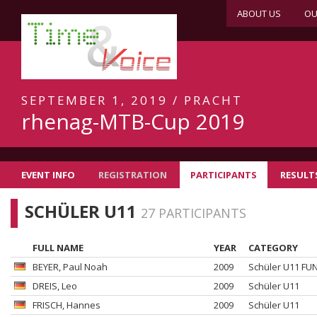
ABOUT US
OU
SEPTEMBER 1, 2019 / PRACHT
rhenag-MTB-Cup 2019
EVENT INFO
REGISTRATION
PARTICIPANTS
RESULT
SCHÜLER U11
27 PARTICIPANTS
FULL NAME
YEAR
CATEGORY
BEYER
, Paul Noah
2009
Schüler U11 FU
DREIS
, Leo
2009
Schüler U11
FRISCH
, Hannes
2009
Schüler U11