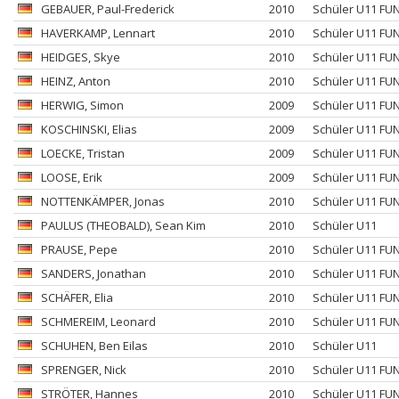
GEBAUER
, Paul-Frederick
2010
Schüler U11 FU
HAVERKAMP
, Lennart
2010
Schüler U11 FU
HEIDGES
, Skye
2010
Schüler U11 FU
HEINZ
, Anton
2010
Schüler U11 FU
HERWIG
, Simon
2009
Schüler U11 FU
KOSCHINSKI
, Elias
2009
Schüler U11 FU
LOECKE
, Tristan
2009
Schüler U11 FU
LOOSE
, Erik
2009
Schüler U11 FU
NOTTENKÄMPER
, Jonas
2010
Schüler U11 FU
PAULUS (THEOBALD)
, Sean Kim
2010
Schüler U11
PRAUSE
, Pepe
2010
Schüler U11 FU
SANDERS
, Jonathan
2010
Schüler U11 FU
SCHÄFER
, Elia
2010
Schüler U11 FU
SCHMEREIM
, Leonard
2010
Schüler U11 FU
SCHUHEN
, Ben Eilas
2010
Schüler U11
SPRENGER
, Nick
2010
Schüler U11 FU
STRÖTER
, Hannes
2010
Schüler U11 FU