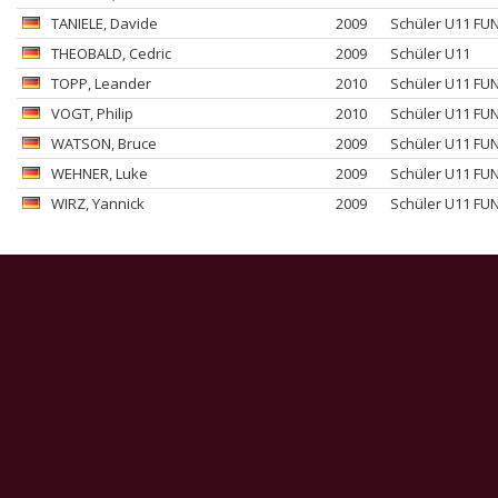
TANIELE
, Davide
2009
Schüler U11 FU
THEOBALD
, Cedric
2009
Schüler U11
TOPP
, Leander
2010
Schüler U11 FU
VOGT
, Philip
2010
Schüler U11 FU
WATSON
, Bruce
2009
Schüler U11 FU
WEHNER
, Luke
2009
Schüler U11 FU
WIRZ
, Yannick
2009
Schüler U11 FU