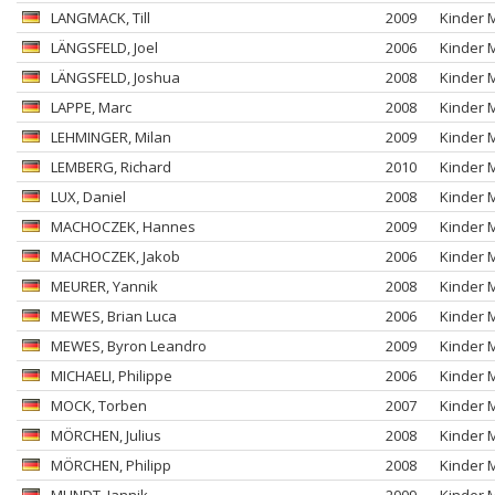
LANGMACK
, Till
2009
Kinder 
LÄNGSFELD
, Joel
2006
Kinder 
LÄNGSFELD
, Joshua
2008
Kinder 
LAPPE
, Marc
2008
Kinder 
LEHMINGER
, Milan
2009
Kinder 
LEMBERG
, Richard
2010
Kinder 
LUX
, Daniel
2008
Kinder 
MACHOCZEK
, Hannes
2009
Kinder 
MACHOCZEK
, Jakob
2006
Kinder 
MEURER
, Yannik
2008
Kinder 
MEWES
, Brian Luca
2006
Kinder 
MEWES
, Byron Leandro
2009
Kinder 
MICHAELI
, Philippe
2006
Kinder 
MOCK
, Torben
2007
Kinder 
MÖRCHEN
, Julius
2008
Kinder 
MÖRCHEN
, Philipp
2008
Kinder 