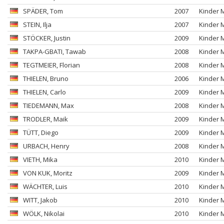
SPÄDER
, Tom
2007
Kinder 
STEIN
, Ilja
2007
Kinder 
STÖCKER
, Justin
2009
Kinder 
TAKPA-GBATI
, Tawab
2008
Kinder 
TEGTMEIER
, Florian
2008
Kinder 
THIELEN
, Bruno
2006
Kinder 
THIELEN
, Carlo
2009
Kinder 
TIEDEMANN
, Max
2008
Kinder 
TRODLER
, Maik
2009
Kinder 
TÜTT
, Diego
2009
Kinder 
URBACH
, Henry
2008
Kinder 
VIETH
, Mika
2010
Kinder 
VON KUK
, Moritz
2009
Kinder 
WÄCHTER
, Luis
2010
Kinder 
WITT
, Jakob
2010
Kinder 
WÖLK
, Nikolai
2010
Kinder 