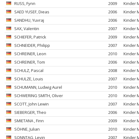
RUSS
, Fynn
2009
Kinder 
SAED YUSEF
, Dieas
2006
Kinder 
SANDHU
, Yuvraj
2006
Kinder 
SAX
, Valentin
2007
Kinder 
SCHIEFER
, Patrick
2009
Kinder 
SCHNEIDER
, Philipp
2007
Kinder 
SCHREINER
, Leon
2010
Kinder 
SCHREINER
, Tom
2006
Kinder 
SCHULZ
, Pascal
2008
Kinder 
SCHULZE
, Louis
2007
Kinder 
SCHUMANN
, Ludwig Aurel
2010
Kinder 
SCHWERING SMITH
, Oliver
2010
Kinder 
SCOTT
, John Lewin
2007
Kinder 
SIEBERGER
, Theo
2006
Kinder 
SMIETANA
, Finn
2009
Kinder 
SÖHNE
, Julian
2010
Kinder 
SONNTAG
, Levin
2007
Kinder 