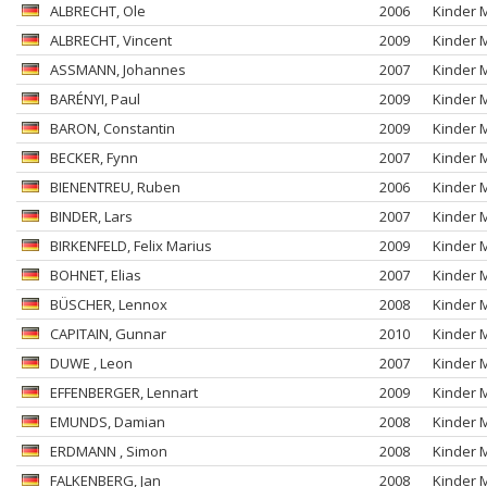
ALBRECHT
, Ole
2006
Kinder 
ALBRECHT
, Vincent
2009
Kinder 
ASSMANN
, Johannes
2007
Kinder 
BARÉNYI
, Paul
2009
Kinder 
BARON
, Constantin
2009
Kinder 
BECKER
, Fynn
2007
Kinder 
BIENENTREU
, Ruben
2006
Kinder 
BINDER
, Lars
2007
Kinder 
BIRKENFELD
, Felix Marius
2009
Kinder 
BOHNET
, Elias
2007
Kinder 
BÜSCHER
, Lennox
2008
Kinder 
CAPITAIN
, Gunnar
2010
Kinder 
DUWE
, Leon
2007
Kinder 
EFFENBERGER
, Lennart
2009
Kinder 
EMUNDS
, Damian
2008
Kinder 
ERDMANN
, Simon
2008
Kinder 
FALKENBERG
, Jan
2008
Kinder 