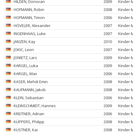
HILDEN
, Donovan
2009
Kinder 
HOFMANN
, Robin
2008
Kinder 
HOFMANN
, Timon
2006
Kinder 
HÖVELER
, Alexander
2007
Kinder 
INGENHAAG
, Luke
2007
Kinder 
JANZEN
, Kay
2010
Kinder 
JOKIC
, Leon
2007
Kinder 
JONIETZ
, Lars
2009
Kinder 
KARGEL
, Luka
2009
Kinder 
KARGEL
, Max
2006
Kinder 
KASER
, Mehdi Emin
2008
Kinder 
KAUFMANN
, Jakob
2008
Kinder 
KLEIN
, Sebastian
2006
Kinder 
KLEINSCHMIDT
, Hannes
2009
Kinder 
KREITNER
, Adrian
2006
Kinder 
KÜPPERS
, Philipp
2008
Kinder 
KÜSTNER
, Kai
2008
Kinder 