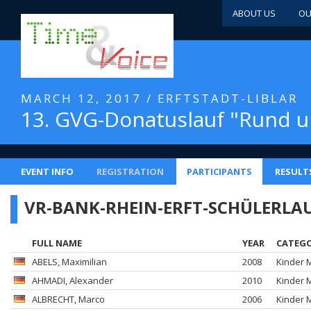
ABOUT US
OU
MARCH 12, 2017 / ERFTSTADT-LIBLAR
13. GVG-Donatuslauf "Rund 
EVENT INFO
REGISTRATION
PARTICIPANTS
RESULT
VR-BANK-RHEIN-ERFT-SCHÜLERLAU
FULL NAME
YEAR
CATEG
ABELS
, Maximilian
2008
Kinder 
AHMADI
, Alexander
2010
Kinder 
ALBRECHT
, Marco
2006
Kinder 