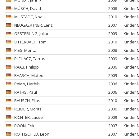
MUNDT
, Jannik
2009
Kinder 
MÜSCH
, David
2008
Kinder 
MUSTAFIC
, Noa
2010
Kinder 
NEUGAERTNER
, Lenz
2007
Kinder 
OESTERLING
, Julian
2009
Kinder 
OTTERBACH
, Tom
2010
Kinder 
PIES
, Moritz
2008
Kinder 
PLEHACZ
, Tarrus
2009
Kinder 
RAAB
, Philipp
2006
Kinder 
RAASCH
, Mateo
2009
Kinder 
RAMA
, Harbih
2006
Kinder 
RATHS
, Paul
2006
Kinder 
RAUSCH
, Elias
2010
Kinder 
REIMER
, Moritz
2006
Kinder 
RICHTER
, Lasse
2009
Kinder 
ROON
, Erik
2007
Kinder 
ROTHSCHILD
, Leon
2007
Kinder 