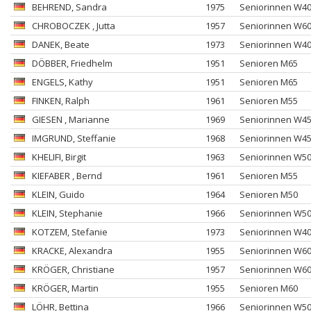
BEHREND
, Sandra
1975
Seniorinnen W4
CHROBOCZEK
, Jutta
1957
Seniorinnen W6
DANEK
, Beate
1973
Seniorinnen W4
DÖBBER
, Friedhelm
1951
Senioren M65
ENGELS
, Kathy
1951
Senioren M65
FINKEN
, Ralph
1961
Senioren M55
GIESEN
, Marianne
1969
Seniorinnen W4
IMGRUND
, Steffanie
1968
Seniorinnen W4
KHELIFI
, Birgit
1963
Seniorinnen W5
KIEFABER
, Bernd
1961
Senioren M55
KLEIN
, Guido
1964
Senioren M50
KLEIN
, Stephanie
1966
Seniorinnen W5
KOTZEM
, Stefanie
1973
Seniorinnen W4
KRACKE
, Alexandra
1955
Seniorinnen W6
KRÖGER
, Christiane
1957
Seniorinnen W6
KRÖGER
, Martin
1955
Senioren M60
LÖHR
, Bettina
1966
Seniorinnen W5