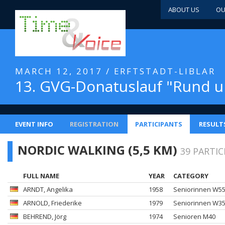
ABOUT US
OU
MARCH 12, 2017 / ERFTSTADT-LIBLAR
13. GVG-Donatuslauf "Rund 
EVENT INFO
REGISTRATION
PARTICIPANTS
RESULT
NORDIC WALKING (5,5 KM)
39 PARTI
FULL NAME
YEAR
CATEGORY
ARNDT
, Angelika
1958
Seniorinnen W5
ARNOLD
, Friederike
1979
Seniorinnen W3
BEHREND
, Jörg
1974
Senioren M40