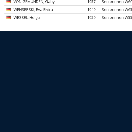
VON GEMÜNDEN
, Gaby
1957
Seniorinnen W6
WENSERSKI
, Eva Elvira
1949
Seniorinnen W6
WESSEL
, Helga
1959
Seniorinnen W5