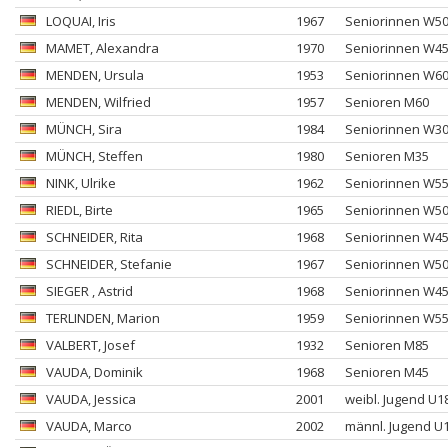
LOQUAI
, Iris
1967
Seniorinnen W5
MAMET
, Alexandra
1970
Seniorinnen W4
MENDEN
, Ursula
1953
Seniorinnen W6
MENDEN
, Wilfried
1957
Senioren M60
MÜNCH
, Sira
1984
Seniorinnen W3
MÜNCH
, Steffen
1980
Senioren M35
NINK
, Ulrike
1962
Seniorinnen W5
RIEDL
, Birte
1965
Seniorinnen W5
SCHNEIDER
, Rita
1968
Seniorinnen W4
SCHNEIDER
, Stefanie
1967
Seniorinnen W5
SIEGER
, Astrid
1968
Seniorinnen W4
TERLINDEN
, Marion
1959
Seniorinnen W5
VALBERT
, Josef
1932
Senioren M85
VAUDA
, Dominik
1968
Senioren M45
VAUDA
, Jessica
2001
weibl. Jugend U1
VAUDA
, Marco
2002
männl. Jugend U