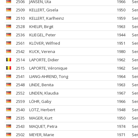
2506
JANSEN
, Uta
1966
Se
2509
KELLERT
, Gisela
1950
Se
2510
KELLERT
, Karlheinz
1959
Se
2528
KHELIFI
, Birgit
1963
Se
2536
KLIEGEL
, Peter
1944
Se
2561
KLÖVER
, Wilfried
1951
Se
2542
KUCK
, Verena
1980
Se
2514
LAPORTE
, Didier
1962
Se
2515
LAPORTE
, Véronique
1962
Se
2541
LIANG-AHREND
, Tong
1964
Se
2548
LINDE
, Benita
1963
Se
2552
LINDEN
, Klaudia
1967
Se
2559
LÖHR
, Gaby
1966
Se
2540
LOTZ
, Herbert
1948
Se
2535
MAGER
, Kurt
1950
Se
2543
MAQUET
, Petra
1974
Se
2502
MEYER
, Marie
1971
Se