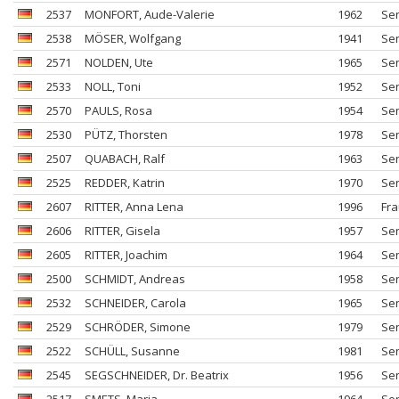
2537
MONFORT
, Aude-Valerie
1962
Se
2538
MÖSER
, Wolfgang
1941
Se
2571
NOLDEN
, Ute
1965
Se
2533
NOLL
, Toni
1952
Se
2570
PAULS
, Rosa
1954
Se
2530
PÜTZ
, Thorsten
1978
Se
2507
QUABACH
, Ralf
1963
Se
2525
REDDER
, Katrin
1970
Se
2607
RITTER
, Anna Lena
1996
Fr
2606
RITTER
, Gisela
1957
Se
2605
RITTER
, Joachim
1964
Se
2500
SCHMIDT
, Andreas
1958
Se
2532
SCHNEIDER
, Carola
1965
Se
2529
SCHRÖDER
, Simone
1979
Se
2522
SCHÜLL
, Susanne
1981
Se
2545
SEGSCHNEIDER
, Dr. Beatrix
1956
Se