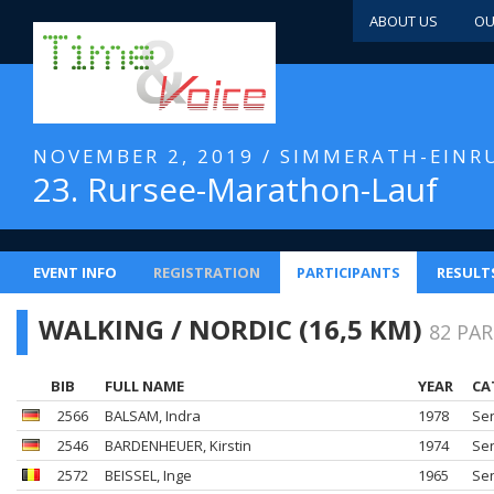
ABOUT US
OU
NOVEMBER 2, 2019 / SIMMERATH-EINR
23. Rursee-Marathon-Lauf
EVENT INFO
REGISTRATION
PARTICIPANTS
RESULT
WALKING / NORDIC (16,5 KM)
82 PA
BIB
FULL NAME
YEAR
CA
2566
BALSAM
, Indra
1978
Se
2546
BARDENHEUER
, Kirstin
1974
Se
2572
BEISSEL
, Inge
1965
Se