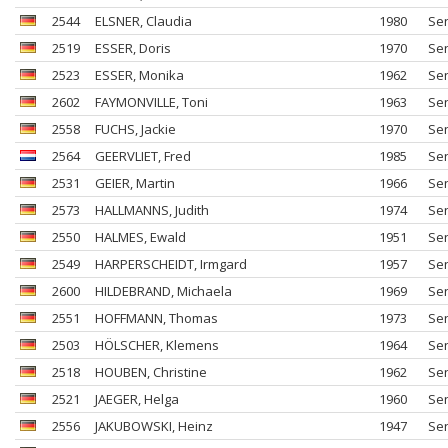
2544
ELSNER
, Claudia
1980
Se
2519
ESSER
, Doris
1970
Se
2523
ESSER
, Monika
1962
Se
2602
FAYMONVILLE
, Toni
1963
Se
2558
FUCHS
, Jackie
1970
Se
2564
GEERVLIET
, Fred
1985
Se
2531
GEIER
, Martin
1966
Se
2573
HALLMANNS
, Judith
1974
Se
2550
HALMES
, Ewald
1951
Se
2549
HARPERSCHEIDT
, Irmgard
1957
Se
2600
HILDEBRAND
, Michaela
1969
Se
2551
HOFFMANN
, Thomas
1973
Se
2503
HÖLSCHER
, Klemens
1964
Se
2518
HOUBEN
, Christine
1962
Se
2521
JAEGER
, Helga
1960
Se
2556
JAKUBOWSKI
, Heinz
1947
Se