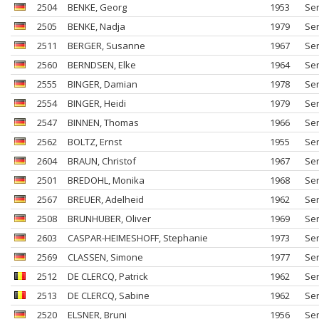
2504
BENKE
, Georg
1953
Se
2505
BENKE
, Nadja
1979
Se
2511
BERGER
, Susanne
1967
Se
2560
BERNDSEN
, Elke
1964
Se
2555
BINGER
, Damian
1978
Se
2554
BINGER
, Heidi
1979
Se
2547
BINNEN
, Thomas
1966
Se
2562
BOLTZ
, Ernst
1955
Se
2604
BRAUN
, Christof
1967
Se
2501
BREDOHL
, Monika
1968
Se
2567
BREUER
, Adelheid
1962
Se
2508
BRUNHUBER
, Oliver
1969
Se
2603
CASPAR-HEIMESHOFF
, Stephanie
1973
Se
2569
CLASSEN
, Simone
1977
Se
2512
DE CLERCQ
, Patrick
1962
Se
2513
DE CLERCQ
, Sabine
1962
Se
2520
ELSNER
, Bruni
1956
Se