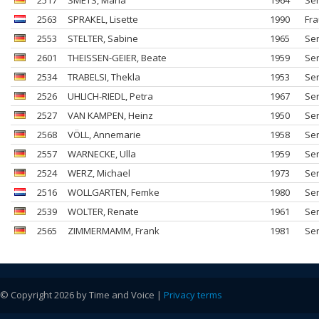
2517
SMETS
, Maria
1964
Se
2563
SPRAKEL
, Lisette
1990
Fr
2553
STELTER
, Sabine
1965
Se
2601
THEISSEN-GEIER
, Beate
1959
Se
2534
TRABELSI
, Thekla
1953
Se
2526
UHLICH-RIEDL
, Petra
1967
Se
2527
VAN KAMPEN
, Heinz
1950
Se
2568
VÖLL
, Annemarie
1958
Se
2557
WARNECKE
, Ulla
1959
Se
2524
WERZ
, Michael
1973
Se
2516
WOLLGARTEN
, Femke
1980
Se
2539
WOLTER
, Renate
1961
Se
2565
ZIMMERMAMM
, Frank
1981
Se
© Copyright 2026 by Time and Voice |
Privacy terms