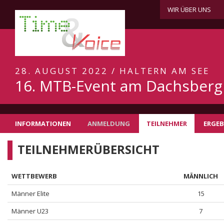
WIR ÜBER UNS
28. AUGUST 2022 / HALTERN AM SEE
16. MTB-Event am Dachsberg
INFORMATIONEN
ANMELDUNG
TEILNEHMER
ERGEB
TEILNEHMERÜBERSICHT
WETTBEWERB
MÄNNLICH
Männer Elite
15
Männer U23
7