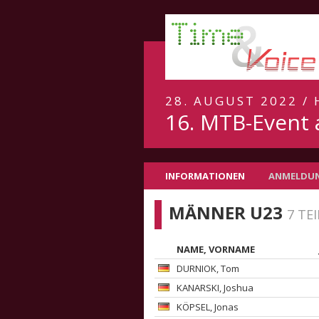
28. AUGUST 2022 /
16. MTB-Event
INFORMATIONEN
ANMELDU
MÄNNER U23
7 TE
NAME, VORNAME
DURNIOK
, Tom
KANARSKI
, Joshua
KÖPSEL
, Jonas