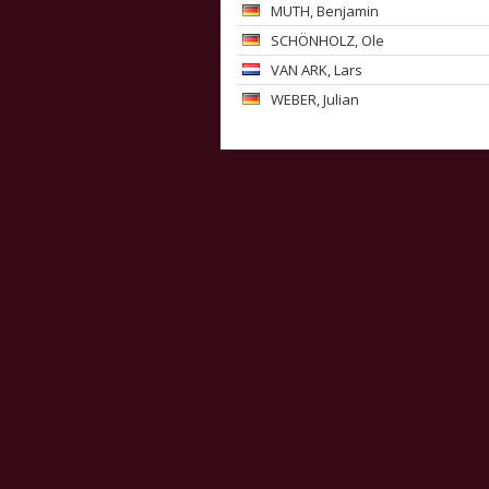
MUTH
, Benjamin
SCHÖNHOLZ
, Ole
VAN ARK
, Lars
WEBER
, Julian