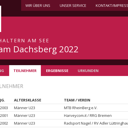
WIR ÜBER UNS
UNSER SERVICE
KONTAKT/IMPRES
 HALTERN AM SEE
 am Dachsberg 2022
NG
TEILNEHMER
ERGEBNISSE
URKUNDEN
ILNEHMER
JG.
ALTERSKLASSE
TEAM / VEREIN
2003
Männer U23
MTB RheinBerg e.V.
2001
Männer U23
Harveycom.it / RRG Bremen
2002
Männer U23
Radsport Nagel / RV Adler Lüttringh