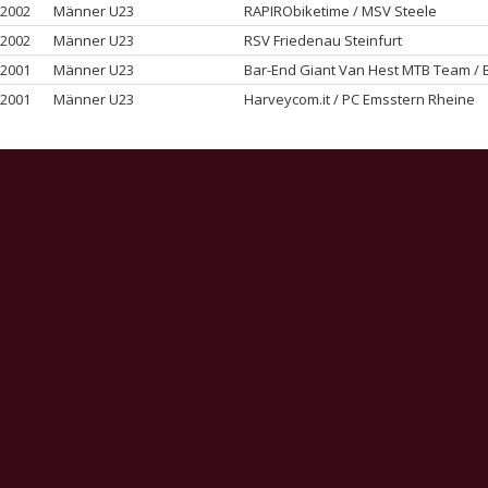
2002
Männer U23
RAPIRObiketime / MSV Steele
2002
Männer U23
RSV Friedenau Steinfurt
2001
Männer U23
Bar-End Giant Van Hest MTB Team / 
2001
Männer U23
Harveycom.it / PC Emsstern Rheine