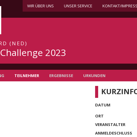
WIR ÜBER UNS
UNSER SERVICE
KONTAKT/IMPRES
RD (NED)
Challenge 2023
NG
TEILNEHMER
ERGEBNISSE
URKUNDEN
KURZINF
DATUM
ORT
VERANSTALTER
ANMELDESCHLUSS