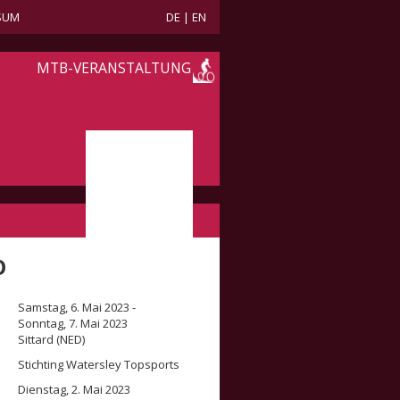
SUM
DE
|
EN
MTB-VERANSTALTUNG
O
Samstag, 6. Mai 2023 -
Sonntag, 7. Mai 2023
Sittard (NED)
Stichting Watersley Topsports
Dienstag, 2. Mai 2023