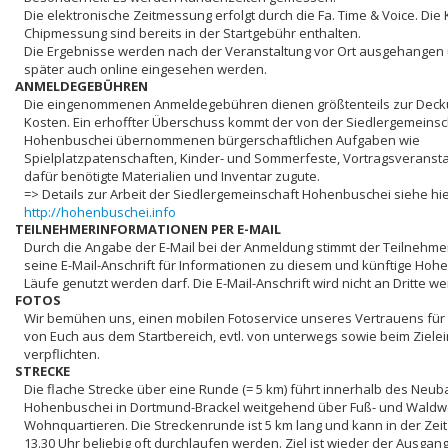
Die elektronische Zeitmessung erfolgt durch die Fa. Time & Voice. Die 
Chipmessung sind bereits in der Startgebühr enthalten.
Die Ergebnisse werden nach der Veranstaltung vor Ort ausgehange
später auch online eingesehen werden.
ANMELDEGEBÜHREN
Die eingenommenen Anmeldegebühren dienen größtenteils zur Deck
Kosten. Ein erhoffter Überschuss kommt der von der Siedlergemeinsc
Hohenbuschei übernommenen bürgerschaftlichen Aufgaben wie
Spielplatzpatenschaften, Kinder- und Sommerfeste, Vortragsveranst
dafür benötigte Materialien und Inventar zugute.
=> Details zur Arbeit der Siedlergemeinschaft Hohenbuschei siehe hie
http://hohenbuschei.info
TEILNEHMERINFORMATIONEN PER E-MAIL
Durch die Angabe der E-Mail bei der Anmeldung stimmt der Teilnehme
seine E-Mail-Anschrift für Informationen zu diesem und künftige Hoh
Läufe genutzt werden darf. Die E-Mail-Anschrift wird nicht an Dritte wei
FOTOS
Wir bemühen uns, einen mobilen Fotoservice unseres Vertrauens für 
von Euch aus dem Startbereich, evtl. von unterwegs sowie beim Zielei
verpflichten.
STRECKE
Die flache Strecke über eine Runde (= 5 km) führt innerhalb des Neu
Hohenbuschei in Dortmund-Brackel weitgehend über Fuß- und Wald
Wohnquartieren. Die Streckenrunde ist 5 km lang und kann in der Zeit
13.30 Uhr beliebig oft durchlaufen werden. Ziel ist wieder der Ausgan