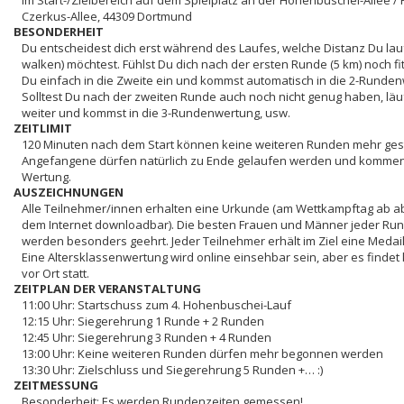
Im Start-/Zielbereich auf dem Spielplatz an der Hohenbuschei-Allee / 
Czerkus-Allee, 44309 Dortmund
BESONDERHEIT
Du entscheidest dich erst während des Laufes, welche Distanz Du la
walken) möchtest. Fühlst Du dich nach der ersten Runde (5 km) noch fi
Du einfach in die Zweite ein und kommst automatisch in die 2-Runde
Solltest Du nach der zweiten Runde auch noch nicht genug haben, läu
weiter und kommst in die 3-Rundenwertung, usw.
ZEITLIMIT
120 Minuten nach dem Start können keine weiteren Runden mehr ges
Angefangene dürfen natürlich zu Ende gelaufen werden und kommen 
Wertung.
AUSZEICHNUNGEN
Alle Teilnehmer/innen erhalten eine Urkunde (am Wettkampftag ab 
dem Internet downloadbar). Die besten Frauen und Männer jeder R
werden besonders geehrt. Jeder Teilnehmer erhält im Ziel eine Medail
Eine Altersklassenwertung wird online einsehbar sein, aber es findet
vor Ort statt.
ZEITPLAN DER VERANSTALTUNG
11:00 Uhr: Startschuss zum 4. Hohenbuschei-Lauf
12:15 Uhr: Siegerehrung 1 Runde + 2 Runden
12:45 Uhr: Siegerehrung 3 Runden + 4 Runden
13:00 Uhr: Keine weiteren Runden dürfen mehr begonnen werden
13:30 Uhr: Zielschluss und Siegerehrung 5 Runden +… :)
ZEITMESSUNG
Besonderheit: Es werden Rundenzeiten gemessen!