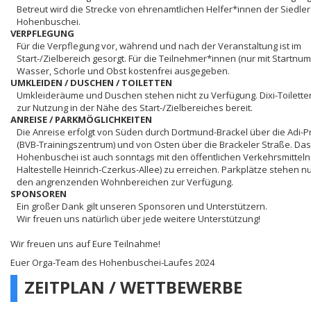
Betreut wird die Strecke von ehrenamtlichen Helfer*innen der Siedle
Hohenbuschei.
VERPFLEGUNG
Für die Verpflegung vor, während und nach der Veranstaltung ist im
Start-/Zielbereich gesorgt. Für die Teilnehmer*innen (nur mit Startnum
Wasser, Schorle und Obst kostenfrei ausgegeben.
UMKLEIDEN / DUSCHEN / TOILETTEN
Umkleideräume und Duschen stehen nicht zu Verfügung. Dixi-Toilette
zur Nutzung in der Nähe des Start-/Zielbereiches bereit.
ANREISE / PARKMÖGLICHKEITEN
Die Anreise erfolgt von Süden durch Dortmund-Brackel über die Adi-Pr
(BVB-Trainingszentrum) und von Osten über die Brackeler Straße. Da
Hohenbuschei ist auch sonntags mit den öffentlichen Verkehrsmitteln 
Haltestelle Heinrich-Czerkus-Allee) zu erreichen. Parkplätze stehen n
den angrenzenden Wohnbereichen zur Verfügung.
SPONSOREN
Ein großer Dank gilt unseren Sponsoren und Unterstützern.
Wir freuen uns natürlich über jede weitere Unterstützung!
Wir freuen uns auf Eure Teilnahme!
Euer Orga-Team des Hohenbuschei-Laufes 2024
ZEITPLAN / WETTBEWERBE