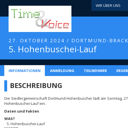
WIR ÜBER UNS
27. OKTOBER 2024 / DORTMUND-BRAC
5. Hohenbuschei-Lauf
INFORMATIONEN
ANMELDUNG
TEILNEHMER
ERGEB
BESCHREIBUNG
Die Siedlergemeinschaft Dortmund-Hohenbuschei lädt am Sonntag, 27.
Hohenbuschei-Lauf ein.
Daten und Fakten
WAS?
5. Hohenbuschei-Lauf