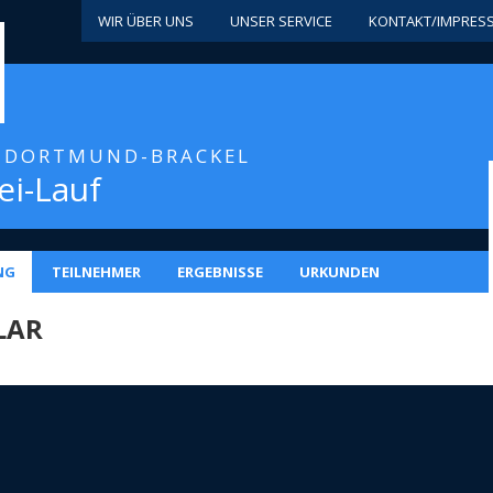
WIR ÜBER UNS
UNSER SERVICE
KONTAKT/IMPRES
/ DORTMUND-BRACKEL
i-Lauf
NG
TEILNEHMER
ERGEBNISSE
URKUNDEN
LAR