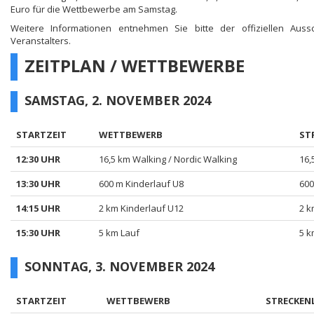
Euro für die Wettbewerbe am Samstag.
Weitere Informationen entnehmen Sie bitte der offiziellen Auss
Veranstalters.
ZEITPLAN / WETTBEWERBE
SAMSTAG, 2. NOVEMBER 2024
STARTZEIT
WETTBEWERB
ST
12:30 UHR
16,5 km Walking / Nordic Walking
16,
13:30 UHR
600 m Kinderlauf U8
600
14:15 UHR
2 km Kinderlauf U12
2 k
15:30 UHR
5 km Lauf
5 k
SONNTAG, 3. NOVEMBER 2024
STARTZEIT
WETTBEWERB
STRECKEN