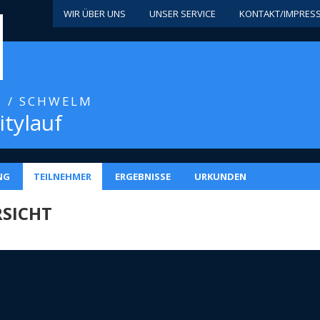
WIR ÜBER UNS
UNSER SERVICE
KONTAKT/IMPRES
3 / SCHWELM
itylauf
NG
TEILNEHMER
ERGEBNISSE
URKUNDEN
SICHT