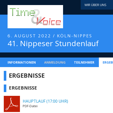
WIR ÜBER UNS
6. AUGUST 2022 / KÖLN-NIPPES
41. Nippeser Stundenlauf
INFORMATIONEN
ANMELDUNG
TEILNEHMER
ERGEB
ERGEBNISSE
ERGEBNISSE
HAUPTLAUF (17:00 UHR)
PDF-Datei