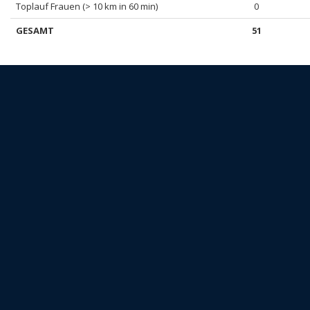
Toplauf Frauen (> 10 km in 60 min)
0
GESAMT
51