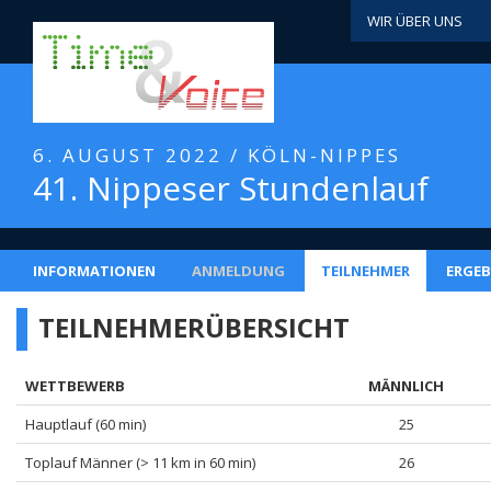
WIR ÜBER UNS
6. AUGUST 2022 / KÖLN-NIPPES
41. Nippeser Stundenlauf
INFORMATIONEN
ANMELDUNG
TEILNEHMER
ERGEB
TEILNEHMERÜBERSICHT
WETTBEWERB
MÄNNLICH
Hauptlauf (60 min)
25
Toplauf Männer (> 11 km in 60 min)
26