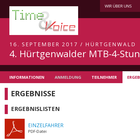
WIR ÜBER UNS
16. SEPTEMBER 2017 / HÜRTGENWALD
4. Hürtgenwalder MTB-4-Stu
INFORMATIONEN
ANMELDUNG
TEILNEHMER
ERGEB
ERGEBNISSE
ERGEBNISLISTEN
EINZELFAHRER
PDF-Datei