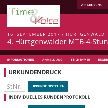
WIR ÜBER UNS
16. SEPTEMBER 2017 / HÜRTGENWALD
4. Hürtgenwalder MTB-4-Stu
INFORMATIONEN
ANMELDUNG
TEILNEHMER
ERGEB
URKUNDENDRUCK
URKUNDE ERSTELLEN
INDIVIDUELLES RUNDENPROTOKOLL