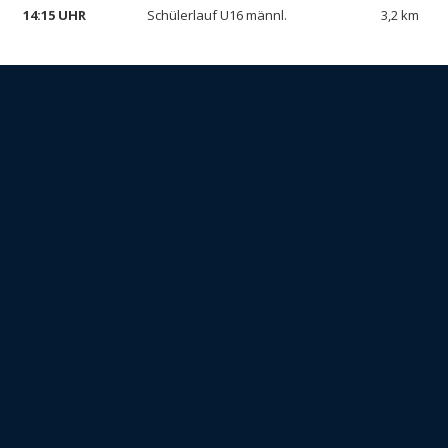
14:15 UHR
Schülerlauf U16 männl.
3,2 km