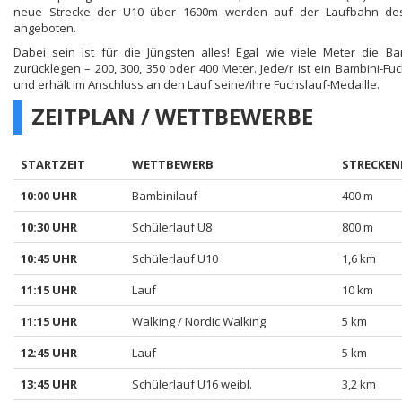
neue Strecke der U10 über 1600m werden auf der Laufbahn des
angeboten.
Dabei sein ist für die Jüngsten alles! Egal wie viele Meter die Bam
zurücklegen – 200, 300, 350 oder 400 Meter. Jede/r ist ein Bambini-Fuc
und erhält im Anschluss an den Lauf seine/ihre Fuchslauf-Medaille.
ZEITPLAN / WETTBEWERBE
STARTZEIT
WETTBEWERB
STRECKEN
10:00 UHR
Bambinilauf
400 m
10:30 UHR
Schülerlauf U8
800 m
10:45 UHR
Schülerlauf U10
1,6 km
11:15 UHR
Lauf
10 km
11:15 UHR
Walking / Nordic Walking
5 km
12:45 UHR
Lauf
5 km
13:45 UHR
Schülerlauf U16 weibl.
3,2 km