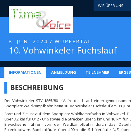
WIR ÜBER UNS
8. JUNI 2024 / WUPPERTAL
10. Vohwinkeler Fuchslauf
INFORMATIONEN
ANMELDUNG
TEILNEHMER
ERGEB
BESCHREIBUNG
Der Vohwinkeler STV 1865/80 e.V. freut sich auf einen gemeinsame
Sportplatz Waldkampfbahn beim 10. Vohwinkeler Fuchslauf am 08. Juni 
Start und Ziel ist auf dem Sportplatz Waldkampfbahn in Vohwinkel. D
über 3,2 km für U12 - U16 sowie die Strecken über 5 km und 10 km für 
Erwachsene führen von der Waldkampfbahn durch das Osterh
Eulenkopfweg. Bambiniläufe über 400m, die Schülerläufe (U8) übe