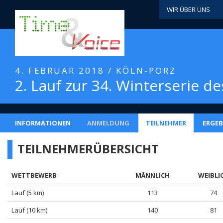
WIR ÜBER UNS
4. FEBRUAR 2018 / KÖLN-PORZ
2. Lauf zur 34. Winterserie d
INFORMATIONEN
ANMELDUNG
TEILNEHMER
ERGEB
TEILNEHMERÜBERSICHT
WETTBEWERB
MÄNNLICH
WEIBLI
Lauf (5 km)
113
74
Lauf (10 km)
140
81