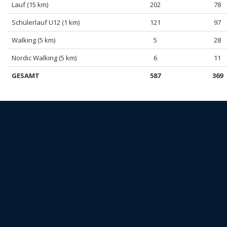
Lauf (15 km)
202
78
Schülerlauf U12 (1 km)
121
97
Walking (5 km)
5
28
Nordic Walking (5 km)
6
11
GESAMT
587
369