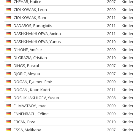
CHEHAB
, Hatice
2007
Kinde
CIOLKOWIAK
, Leon
2009
Kinde
CIOLKOWIAK
, Sam
2011
Kinde
DADAROS
, Panagiotis
2011
Kinde
DASHKHAKHLOEVA
, Amina
2011
Kinde
DASHKHAKHLOEVA
, Yunus
2010
Kinde
D´HONE
, Amélie
2009
Kinde
DI GRAZIA
, Cristian
2010
Kinde
DINGS
, Pascal
2007
Kinde
DJORIC
, Aleyna
2007
Kinde
DOGAN
, Egemen Emir
2009
Kinde
DOGAN
, Kaan Kadri
2011
Kinde
DOSHKHAKHLOEV
, Yusup
2008
Kinde
EL MAATAOY
, Imad
2009
Kinde
ENNENBACH
, Céline
2009
Kinde
ERCAN
, Erva
2010
Kinde
ESSA
, Malikana
2007
Kinde