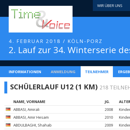
WIR ÜBER UNS
4. FEBRUAR 2018 / KÖLN-PORZ
2. Lauf zur 34. Winterserie d
INFORMATIONEN
ANMELDUNG
TEILNEHMER
ERGEB
SCHÜLERLAUF U12 (1 KM)
218 TEILNE
NAME, VORNAME
JG.
ALTE
ABBASI
, Amirali
2008
Kinde
ABBASI
, Amir Hesam
2010
Kinde
ABDULBAGHI
, Shahab
2009
Kinde