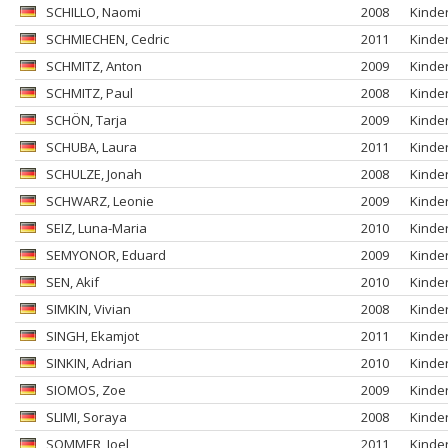
SCHILLO
, Naomi
2008
Kinde
SCHMIECHEN
, Cedric
2011
Kinde
SCHMITZ
, Anton
2009
Kinde
SCHMITZ
, Paul
2008
Kinde
SCHÖN
, Tarja
2009
Kinde
SCHUBA
, Laura
2011
Kinde
SCHULZE
, Jonah
2008
Kinde
SCHWARZ
, Leonie
2009
Kinde
SEIZ
, Luna-Maria
2010
Kinde
SEMYONOR
, Eduard
2009
Kinde
SEN
, Akif
2010
Kinde
SIMKIN
, Vivian
2008
Kinde
SINGH
, Ekamjot
2011
Kinde
SINKIN
, Adrian
2010
Kinde
SIOMOS
, Zoe
2009
Kinde
SLIMI
, Soraya
2008
Kinde
SOMMER
, Joel
2011
Kinde