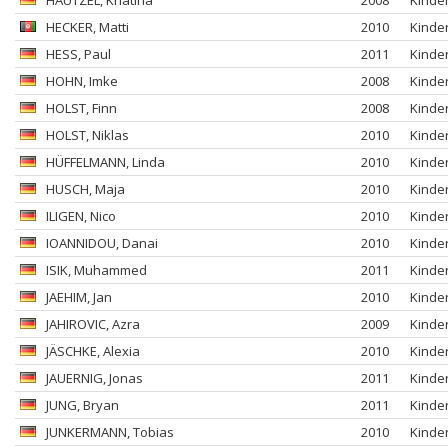
HAUTZEL
, Kriatina
2008
Kinde
HECKER
, Matti
2010
Kinde
HESS
, Paul
2011
Kinde
HOHN
, Imke
2008
Kinde
HOLST
, Finn
2008
Kinde
HOLST
, Niklas
2010
Kinde
HÜFFELMANN
, Linda
2010
Kinde
HUSCH
, Maja
2010
Kinde
ILIGEN
, Nico
2010
Kinde
IOANNIDOU
, Danai
2010
Kinde
ISIK
, Muhammed
2011
Kinde
JAEHIM
, Jan
2010
Kinde
JAHIROVIC
, Azra
2009
Kinde
JÄSCHKE
, Alexia
2010
Kinde
JAUERNIG
, Jonas
2011
Kinde
JUNG
, Bryan
2011
Kinde
JUNKERMANN
, Tobias
2010
Kinde