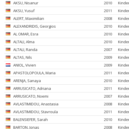
AKSU
, Nisanur
2010
Kinde
AKSU
, Yusuf
2011
Kinde
ALERT
, Maximilian
2008
Kinde
ALEXANDRIDIS
, Georgios
2010
Kinde
AL OMAR
, Esra
2010
Kinde
ALTALI
, Alma
2010
Kinde
ALTALI
, Randa
2007
Kinde
ALTAS
, Nils
2009
Kinde
ANIOL
, Vivien
2009
Kinde
APASTOLOPOULA
, Maria
2011
Kinde
ARENJA
, Sanaya
2010
Kinde
ARRUSICATO
, Adriana
2011
Kinde
ARRUSICATO
, Noemi
2007
Kinde
AVLASTIMIDOU
, Anastasia
2008
Kinde
AVLASTIMIDOU
, Stavroula
2011
Kinde
BALENSIEFER
, Sarah
2010
Kinde
BARTON
, Jonas
2008
Kinde