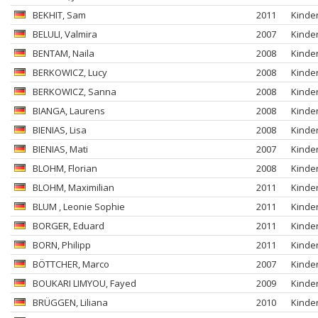
BEKHIT
, Sam
2011
Kinde
BELULI
, Valmira
2007
Kinde
BENTAM
, Naila
2008
Kinde
BERKOWICZ
, Lucy
2008
Kinde
BERKOWICZ
, Sanna
2008
Kinde
BIANGA
, Laurens
2008
Kinde
BIENIAS
, Lisa
2008
Kinde
BIENIAS
, Mati
2007
Kinde
BLOHM
, Florian
2008
Kinde
BLOHM
, Maximilian
2011
Kinde
BLUM
, Leonie Sophie
2011
Kinde
BORGER
, Eduard
2011
Kinde
BORN
, Philipp
2011
Kinde
BÖTTCHER
, Marco
2007
Kinde
BOUKARI LIMYOU
, Fayed
2009
Kinde
BRÜGGEN
, Liliana
2010
Kinde