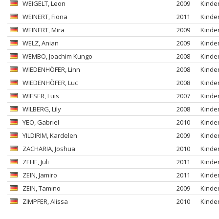
WEIGELT
, Leon
2009
Kinde
WEINERT
, Fiona
2011
Kinde
WEINERT
, Mira
2009
Kinde
WELZ
, Anian
2009
Kinde
WEMBO
, Joachim Kungo
2008
Kinde
WIEDENHÖFER
, Linn
2008
Kinde
WIEDENHÖFER
, Luc
2008
Kinde
WIESER
, Luis
2007
Kinde
WILBERG
, Lily
2008
Kinde
YEO
, Gabriel
2010
Kinde
YILDIRIM
, Kardelen
2009
Kinde
ZACHARIA
, Joshua
2010
Kinde
ZEHE
, Juli
2011
Kinde
ZEIN
, Jamiro
2011
Kinde
ZEIN
, Tamino
2009
Kinde
ZIMPFER
, Alissa
2010
Kinde