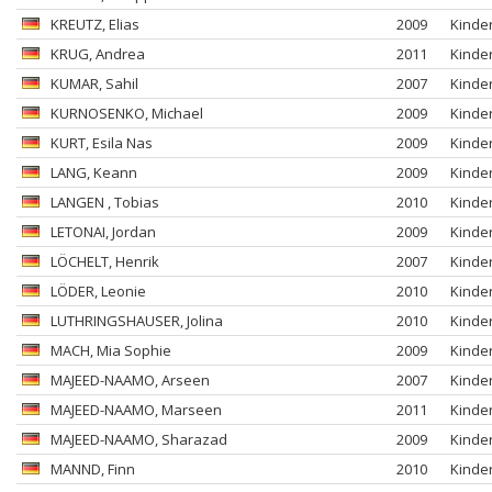
KREUTZ
, Elias
2009
Kinde
KRUG
, Andrea
2011
Kinde
KUMAR
, Sahil
2007
Kinde
KURNOSENKO
, Michael
2009
Kinde
KURT
, Esila Nas
2009
Kinde
LANG
, Keann
2009
Kinde
LANGEN
, Tobias
2010
Kinde
LETONAI
, Jordan
2009
Kinde
LÖCHELT
, Henrik
2007
Kinde
LÖDER
, Leonie
2010
Kinde
LUTHRINGSHAUSER
, Jolina
2010
Kinde
MACH
, Mia Sophie
2009
Kinde
MAJEED-NAAMO
, Arseen
2007
Kinde
MAJEED-NAAMO
, Marseen
2011
Kinde
MAJEED-NAAMO
, Sharazad
2009
Kinde
MANND
, Finn
2010
Kinde