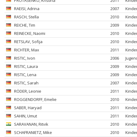
PROTASENKO
, Kristina
2011
Kinde
RAEISI
, Adrina
2007
Kinde
RASCH
, Stella
2010
Kinde
REICHE
, Tim
2009
Kinde
REINECKE
, Naomi
2010
Kinde
RETSLAV
, Sofija
2010
Kinde
RICHTER
, Max
2011
Kinde
RISTIC
, Ivon
2006
Jugen
RISTIC
, Laura
2009
Kinde
RISTIC
, Lena
2009
Kinde
RISTIC
, Sarah
2007
Kinde
RÖDER
, Leonie
2011
Kinde
ROGGENDORFF
, Emelie
2010
Kinde
SABER
, Haryad
2011
Kinde
SAHIN
, Umut
2011
Kinde
SARAVANAN
, Ritvik
2010
Kinde
SCHAFRANIETZ
, Mike
2010
Kinde