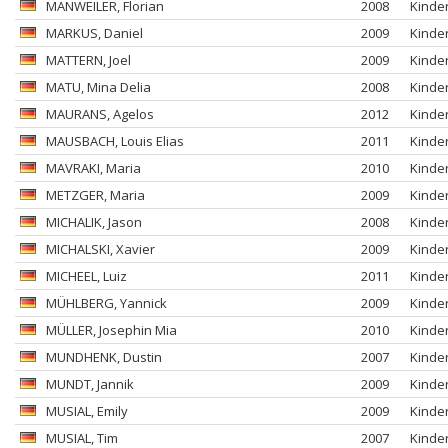
MANWEILER
, Florian
2008
Kinde
MARKUS
, Daniel
2009
Kinde
MATTERN
, Joel
2009
Kinde
MATU
, Mina Delia
2008
Kinde
MAURANS
, Agelos
2012
Kinde
MAUSBACH
, Louis Elias
2011
Kinde
MAVRAKI
, Maria
2010
Kinde
METZGER
, Maria
2009
Kinde
MICHALIK
, Jason
2008
Kinde
MICHALSKI
, Xavier
2009
Kinde
MICHEEL
, Luiz
2011
Kinde
MÜHLBERG
, Yannick
2009
Kinde
MÜLLER
, Josephin Mia
2010
Kinde
MUNDHENK
, Dustin
2007
Kinde
MUNDT
, Jannik
2009
Kinde
MUSIAL
, Emily
2009
Kinde
MUSIAL
, Tim
2007
Kinde