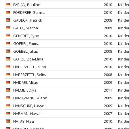
FABIAN
, Pauline
2010
Kinde
FÖRDERER
, Samira
2010
Kinde
GADECKI
, Patrick
2008
Kinde
GALLE
, Mischa
2009
Kinde
GENERET
, Fynn
2010
Kinde
GOEBEL
, Emma
2010
Kinde
GOEBEL
, Julius
2008
Kinde
GÖTZE
, Zoé-Elina
2010
Kinde
HABERZETTL
, Jolina
2010
Kinde
HABERZETTL
, Selina
2008
Kinde
HAIDARI
, Milad
2009
Kinde
HALMET
, Diya
2011
Kinde
HAMAWANDI
, Aland
2009
Kinde
HANSCHKE
, Lasse
2009
Kinde
HARMAN
, Haval
2007
Kinde
HATAY
, Nisa
2010
Kinde