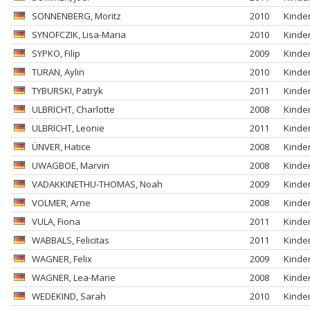
SONNENBERG
, Moritz
2010
Kinde
SYNOFCZIK
, Lisa-Maria
2010
Kinde
SYPKO
, Filip
2009
Kinde
TURAN
, Aylin
2010
Kinde
TYBURSKI
, Patryk
2011
Kinde
ULBRICHT
, Charlotte
2008
Kinde
ULBRICHT
, Leonie
2011
Kinde
ÜNVER
, Hatice
2008
Kinde
UWAGBOE
, Marvin
2008
Kinde
VADAKKINETHU-THOMAS
, Noah
2009
Kinde
VOLMER
, Arne
2008
Kinde
VULA
, Fiona
2011
Kinde
WABBALS
, Felicitas
2011
Kinde
WAGNER
, Felix
2009
Kinde
WAGNER
, Lea-Marie
2008
Kinde
WEDEKIND
, Sarah
2010
Kinde