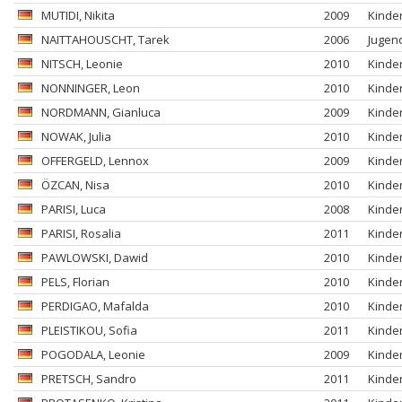
MUTIDI
, Nikita
2009
Kinde
NAITTAHOUSCHT
, Tarek
2006
Jugen
NITSCH
, Leonie
2010
Kinde
NONNINGER
, Leon
2010
Kinde
NORDMANN
, Gianluca
2009
Kinde
NOWAK
, Julia
2010
Kinde
OFFERGELD
, Lennox
2009
Kinde
ÖZCAN
, Nisa
2010
Kinde
PARISI
, Luca
2008
Kinde
PARISI
, Rosalia
2011
Kinde
PAWLOWSKI
, Dawid
2010
Kinde
PELS
, Florian
2010
Kinde
PERDIGAO
, Mafalda
2010
Kinde
PLEISTIKOU
, Sofia
2011
Kinde
POGODALA
, Leonie
2009
Kinde
PRETSCH
, Sandro
2011
Kinde