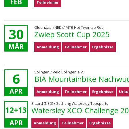
FEB
Teilnehmer
Oldenzaal (NED) / MTB Het Twentse Ros
30
Zwiep Scott Cup 2025
MÄR
Anmeldung
Teilnehmer
Ergebnisse
Solingen / Velo Solingen e.V.
6
BIA Mountainbike Nachwu
APR
Anmeldung
Teilnehmer
Ergebnisse
Urku
Sittard (NED) / Stichting Watersley Topsports
12+13
Watersley XCO Challenge 2
APR
Anmeldung
Teilnehmer
Ergebnisse