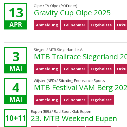
Olpe / TV Olpe (frOErider)
13
Gravity Cup Olpe 2025
APR
Anmeldung
Teilnehmer
Ergebnisse
Urku
Siegen / MTB Siegerland e.V.
3
MTB Trailrace Siegerland 2
MAI
Anmeldung
Teilnehmer
Ergebnisse
Urku
Wijster (NED) / Stichting Endurance Sports
4
MTB Festival VAM Berg 20
MAI
Anmeldung
Teilnehmer
Ergebnisse
Eupen (BEL) / Rad Sport Klub Eupen
10+11
23. MTB-Weekend Eupen