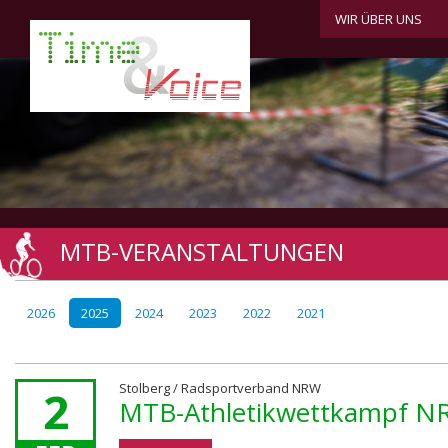
WIR ÜBER UNS
MTB-VERANSTALTUNGEN
2026
2025
2024
2023
2022
2021
Stolberg / Radsportverband NRW
2
MTB-Athletikwettkampf N