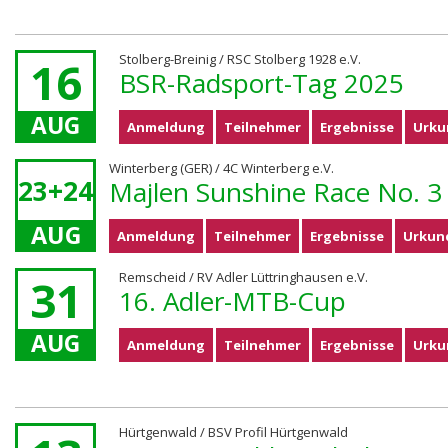
Stolberg-Breinig / RSC Stolberg 1928 e.V.
16
BSR-Radsport-Tag 2025
AUG
Anmeldung
Teilnehmer
Ergebnisse
Urku
Winterberg (GER) / 4C Winterberg e.V.
23+24
Majlen Sunshine Race No. 3
AUG
Anmeldung
Teilnehmer
Ergebnisse
Urkun
Remscheid / RV Adler Lüttringhausen e.V.
31
16. Adler-MTB-Cup
AUG
Anmeldung
Teilnehmer
Ergebnisse
Urku
Hürtgenwald / BSV Profil Hürtgenwald