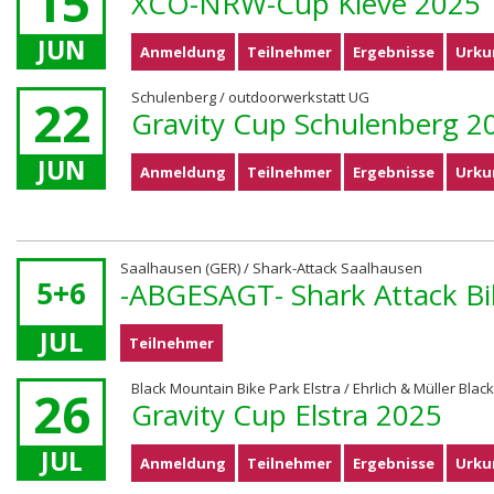
15
XCO-NRW-Cup Kleve 2025
JUN
Anmeldung
Teilnehmer
Ergebnisse
Urku
Schulenberg / outdoorwerkstatt UG
22
Gravity Cup Schulenberg 2
JUN
Anmeldung
Teilnehmer
Ergebnisse
Urku
Saalhausen (GER) / Shark-Attack Saalhausen
5+6
-ABGESAGT- Shark Attack Bi
JUL
Teilnehmer
Black Mountain Bike Park Elstra / Ehrlich & Müller Bl
26
Gravity Cup Elstra 2025
JUL
Anmeldung
Teilnehmer
Ergebnisse
Urku