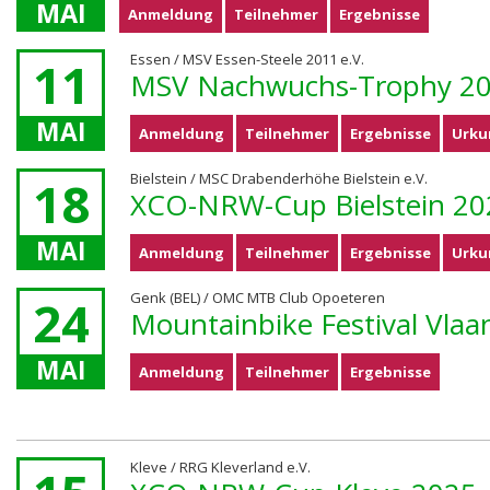
MAI
Anmeldung
Teilnehmer
Ergebnisse
Essen / MSV Essen-Steele 2011 e.V.
11
MSV Nachwuchs-Trophy 2
MAI
Anmeldung
Teilnehmer
Ergebnisse
Urku
Bielstein / MSC Drabenderhöhe Bielstein e.V.
18
XCO-NRW-Cup Bielstein 20
MAI
Anmeldung
Teilnehmer
Ergebnisse
Urku
Genk (BEL) / OMC MTB Club Opoeteren
24
Mountainbike Festival Vla
MAI
Anmeldung
Teilnehmer
Ergebnisse
Kleve / RRG Kleverland e.V.